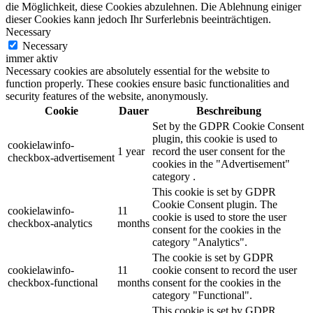
die Möglichkeit, diese Cookies abzulehnen. Die Ablehnung einiger
dieser Cookies kann jedoch Ihr Surferlebnis beeinträchtigen.
Necessary
Necessary
immer aktiv
Necessary cookies are absolutely essential for the website to
function properly. These cookies ensure basic functionalities and
security features of the website, anonymously.
Cookie
Dauer
Beschreibung
Set by the GDPR Cookie Consent
plugin, this cookie is used to
cookielawinfo-
1 year
record the user consent for the
checkbox-advertisement
cookies in the "Advertisement"
category .
This cookie is set by GDPR
Cookie Consent plugin. The
cookielawinfo-
11
cookie is used to store the user
checkbox-analytics
months
consent for the cookies in the
category "Analytics".
The cookie is set by GDPR
cookielawinfo-
11
cookie consent to record the user
checkbox-functional
months
consent for the cookies in the
category "Functional".
This cookie is set by GDPR