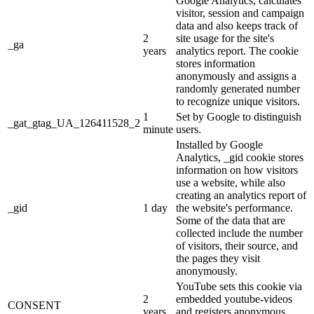
Google Analytics, calculates
visitor, session and campaign
data and also keeps track of
2
site usage for the site's
_ga
years
analytics report. The cookie
stores information
anonymously and assigns a
randomly generated number
to recognize unique visitors.
1
Set by Google to distinguish
_gat_gtag_UA_126411528_2
minute
users.
Installed by Google
Analytics, _gid cookie stores
information on how visitors
use a website, while also
creating an analytics report of
_gid
1 day
the website's performance.
Some of the data that are
collected include the number
of visitors, their source, and
the pages they visit
anonymously.
YouTube sets this cookie via
2
embedded youtube-videos
CONSENT
years
and registers anonymous