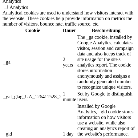
Analytics
Analytics
Analytical cookies are used to understand how visitors interact with
the website. These cookies help provide information on metrics the
number of visitors, bounce rate, traffic source, etc.
Cookie
Dauer
Beschreibung
The _ga cookie, installed by
Google Analytics, calculates
visitor, session and campaign
data and also keeps track of
2
site usage for the site's
_ga
years
analytics report. The cookie
stores information
anonymously and assigns a
randomly generated number
to recognize unique visitors.
1
Set by Google to distinguish
_gat_gtag_UA_126411528_2
minute
users.
Installed by Google
Analytics, _gid cookie stores
information on how visitors
use a website, while also
creating an analytics report of
_gid
1 day
the website's performance.