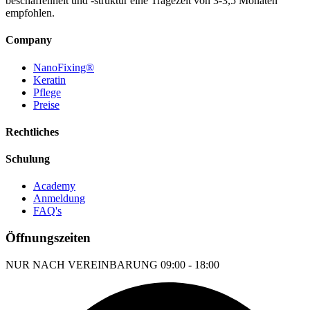
beschaffenheit und -struktur eine Tragezeit von 3-3,5 Monaten
empfohlen.
Company
NanoFixing®
Keratin
Pflege
Preise
Rechtliches
Schulung
Academy
Anmeldung
FAQ's
Öffnungszeiten
NUR NACH VEREINBARUNG
09:00 - 18:00