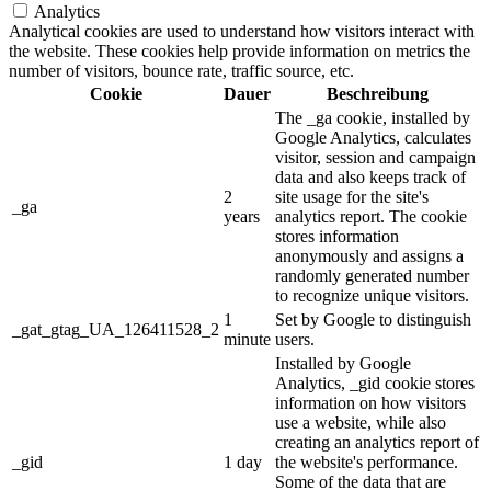
Analytics
Analytical cookies are used to understand how visitors interact with
the website. These cookies help provide information on metrics the
number of visitors, bounce rate, traffic source, etc.
Cookie
Dauer
Beschreibung
The _ga cookie, installed by
Google Analytics, calculates
visitor, session and campaign
data and also keeps track of
2
site usage for the site's
_ga
years
analytics report. The cookie
stores information
anonymously and assigns a
randomly generated number
to recognize unique visitors.
1
Set by Google to distinguish
_gat_gtag_UA_126411528_2
minute
users.
Installed by Google
Analytics, _gid cookie stores
information on how visitors
use a website, while also
creating an analytics report of
_gid
1 day
the website's performance.
Some of the data that are