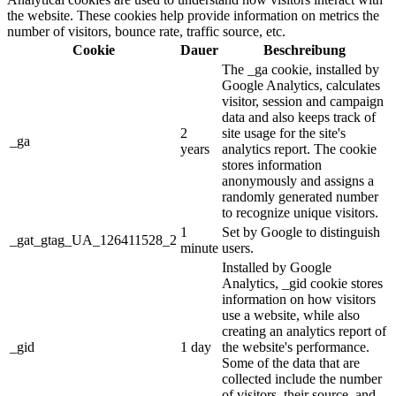
the website. These cookies help provide information on metrics the
number of visitors, bounce rate, traffic source, etc.
Cookie
Dauer
Beschreibung
The _ga cookie, installed by
Google Analytics, calculates
visitor, session and campaign
data and also keeps track of
2
site usage for the site's
_ga
years
analytics report. The cookie
stores information
anonymously and assigns a
randomly generated number
to recognize unique visitors.
1
Set by Google to distinguish
_gat_gtag_UA_126411528_2
minute
users.
Installed by Google
Analytics, _gid cookie stores
information on how visitors
use a website, while also
creating an analytics report of
_gid
1 day
the website's performance.
Some of the data that are
collected include the number
of visitors, their source, and